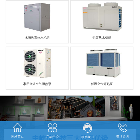
水源热泵热水机组
热泵热水机组
家用低温空气源热泵
低温空气源热泵
中屹恒科技三大服务优势
网站首页
产品中心
电话咨询
联系我们